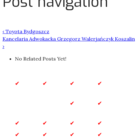
Post navigation
‹
Toyota Bydgoszcz
Kancelaria Adwokacka Grzegorz Walerjańczyk Koszalin
›
No Related Posts Yet!
Biznes
Biznes
Budownictwo
Dla
i
Domu
Finanse
Dla
Dom
Dzieci
i Ogród
Gastronomia
Inne
Marketing
Motoryzacja
Przemysł
Rozrywka
Sklepy
Technologia