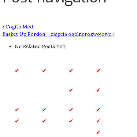
‹
Cogito Med
Basket Up Fordon – zajęcia ogólnorozwojowe
›
No Related Posts Yet!
Biznes
Biznes
Budownictwo
Dla
i
Domu
Finanse
Dla
Dom
Dzieci
i Ogród
Gastronomia
Inne
Marketing
Motoryzacja
Przemysł
Rozrywka
Sklepy
Technologia
internetowe
Turystyka