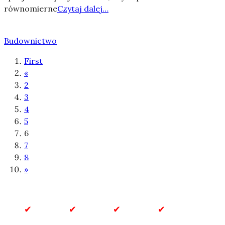
równomierne
Czytaj dalej…
Budownictwo
First
«
2
3
4
5
6
7
8
»
Biznes
Biznes
Budownictwo
Dla
i
Domu