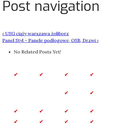
Post navigation
‹
USG ciąży warszawa żoliborz
Panel Styl – Panele podłogowe, OSB, Drzwi
›
No Related Posts Yet!
Biznes
Biznes
Budownictwo
Dla
i
Domu
Finanse
Dla
Dom
Dzieci
i Ogród
Gastronomia
Inne
Marketing
Motoryzacja
Przemysł
Rozrywka
Sklepy
Technologia