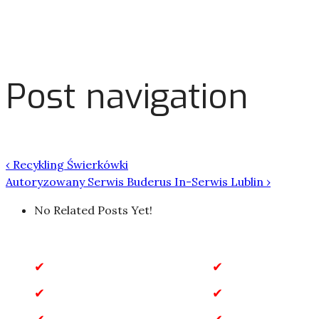
Post navigation
‹
Recykling Świerkówki
Autoryzowany Serwis Buderus In-Serwis Lublin
›
No Related Posts Yet!
Biznes
Biznes i Finan
Dom i Ogród
Gastronomia