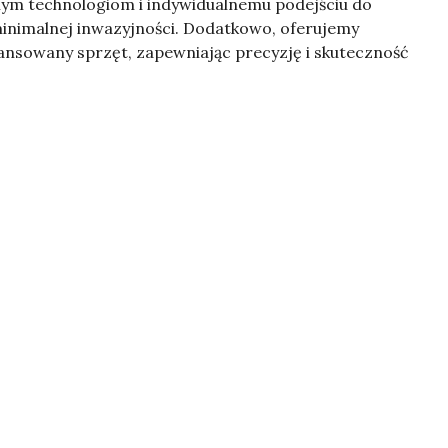
nym technologiom i indywidualnemu podejściu do
 minimalnej inwazyjności. Dodatkowo, oferujemy
wansowany sprzęt, zapewniając precyzję i skuteczność