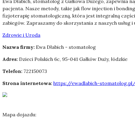
Ewa Dłabich, stomatolog z Gałkowa Dużego, zapewnia na
pacjenta. Nasze
metody, takie jak flow injection i bondi
fizjoterapię stomatologiczną, która jest integralną czę
zabiegów. Zapraszamy do skorzystania z naszych usług 
Zdrowie i Uroda
Nazwa firmy:
Ewa Dłabich - stomatolog
Adres:
Dzieci Polskich 6c
,
95-041 Gałków Duży
,
łódzkie
Telefon:
722150073
Strona internetowa:
https://ewadlabich-stomatolog.pl
Mapa dojazdu: