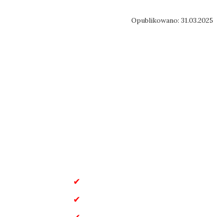
Opublikowano: 31.03.2025
u
Dla Dzieci
ng
Motoryzacja