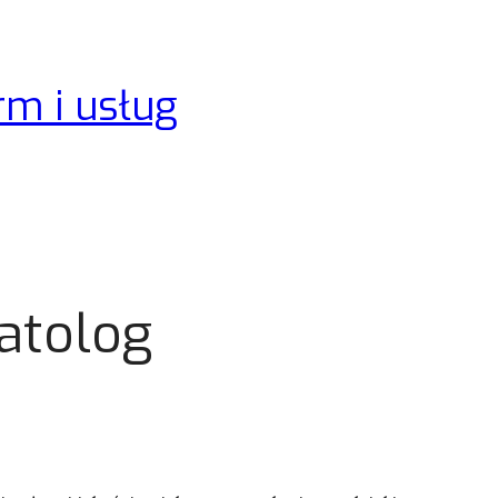
rm i usług
atolog