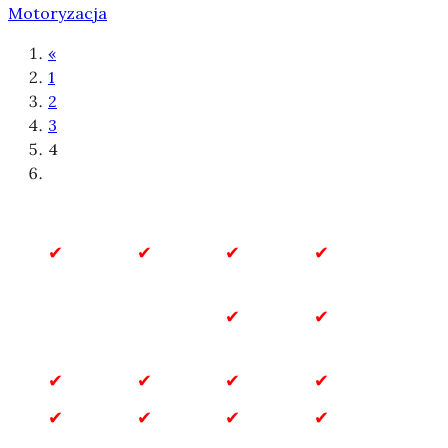
Motoryzacja
«
1
2
3
4
Biznes
Biznes
Budownictwo
Dla
i
Domu
Finanse
Dla
Dom
Dzieci
i Ogród
Gastronomia
Inne
Marketing
Motoryzacja
Przemysł
Rozrywka
Sklepy
Technologia
internetowe