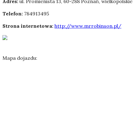
Adres:
ul. Promienista 13
,
60-288 Poznań
,
wielkopolskie
Telefon:
784913495
Strona internetowa:
http://www.mrrobinson.pl/
Mapa dojazdu: