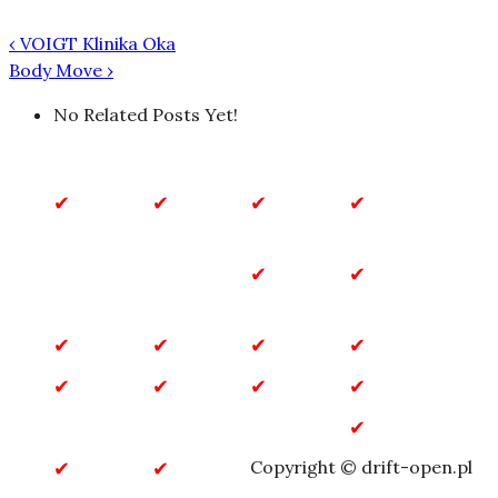
‹
VOIGT Klinika Oka
Body Move
›
No Related Posts Yet!
Biznes
Biznes
Budownictwo
Dla
i
Domu
Finanse
Dla
Dom
Dzieci
i Ogród
Gastronomia
Inne
Marketing
Motoryzacja
Przemysł
Rozrywka
Sklepy
Technologia
internetowe
Turystyka
Usługi
Zdrowie
Copyright © drift-open.pl